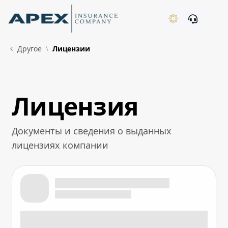
Skip to Main Content
New
Другое
Лицензии
Лицензия
What's New
Документы и сведения о выданных
лицензиях компании
Лицензия