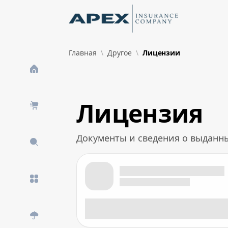
Skip to Main Content
New
Главная
Другое
Лицензии
What's New
Лицензия
Документы и сведения о выданн
Лицензия