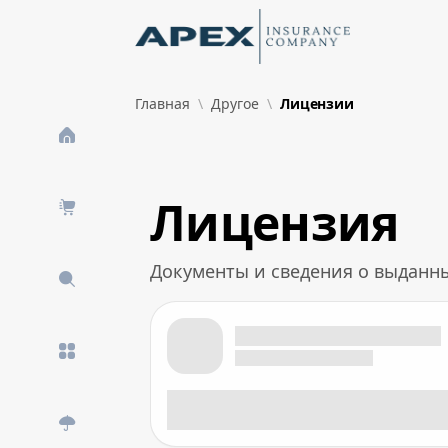
Skip to Main Content
New
Главная
Другое
Лицензии
What's New
Лицензия
Документы и сведения о выданн
Лицензия