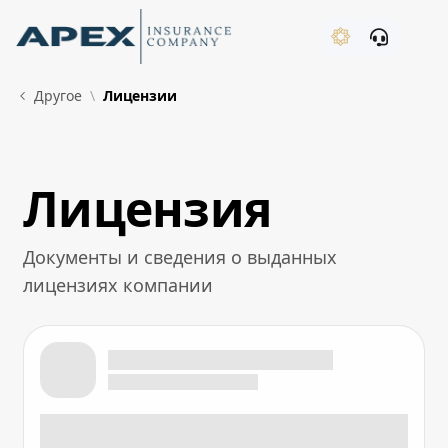
Skip to Main Content
New
Другое
Лицензии
Лицензия
What's New
Документы и сведения о выданных
лицензиях компании
Лицензия