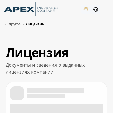
Skip to Main Content
New
Другое
Лицензии
Лицензия
What's New
Документы и сведения о выданных
лицензиях компании
Лицензия