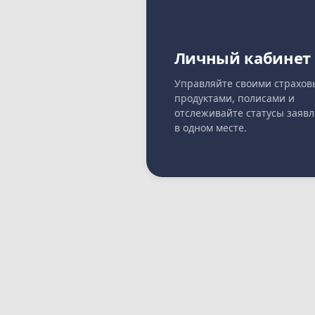
Личный кабинет
Управляйте своими страхо
продуктами, полисами и
отслеживайте статусы заяв
в одном месте.