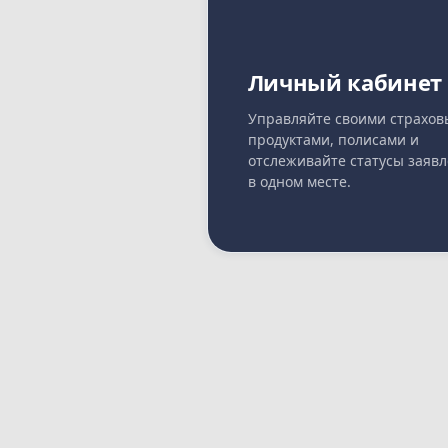
Личный кабинет
Управляйте своими страхо
продуктами, полисами и
отслеживайте статусы заяв
в одном месте.