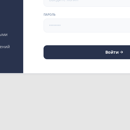
ПАРОЛЬ
выми
лений
Войти