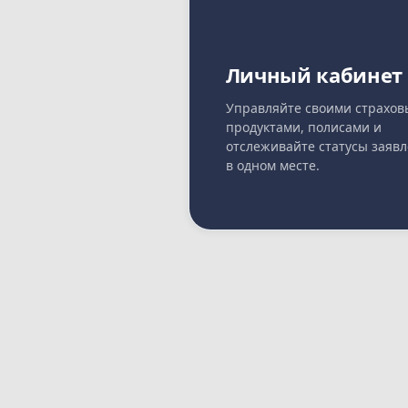
Личный кабинет
Управляйте своими страхо
продуктами, полисами и
отслеживайте статусы заяв
в одном месте.