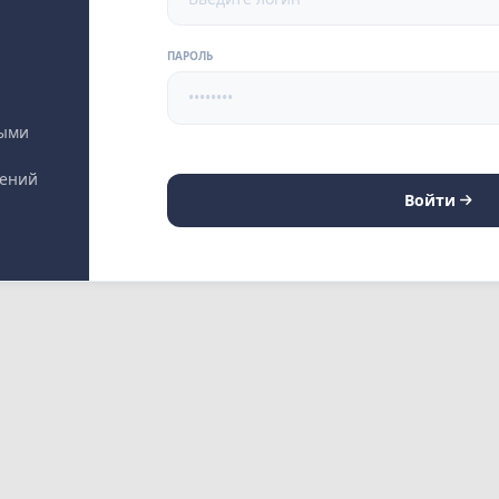
ПАРОЛЬ
выми
лений
Войти