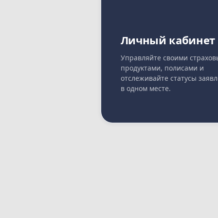
Личный кабинет
Управляйте своими страхо
продуктами, полисами и
отслеживайте статусы заяв
в одном месте.