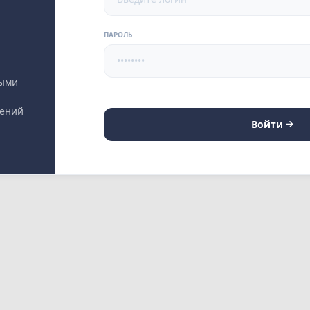
ПАРОЛЬ
выми
лений
Войти