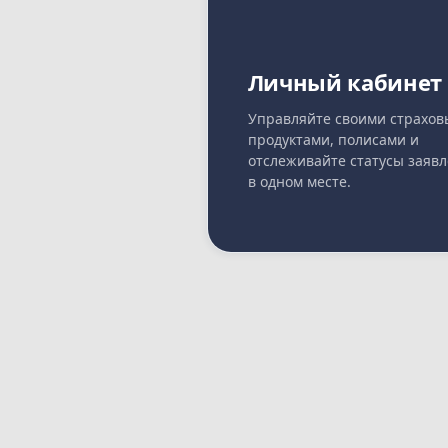
Личный кабинет
Управляйте своими страхо
продуктами, полисами и
отслеживайте статусы заяв
в одном месте.