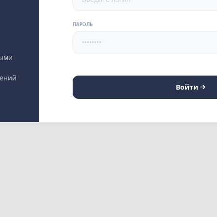
ПАРОЛЬ
выми
лений
Войти