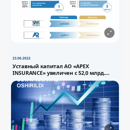
−
+
Свернуть
16pt
23.06.2022
Уставный капитал АО «APEX
INSURANCE» увеличен с 52,0 млрд.
сума до 72,0 млрд.сум через выпуск
−
+
Свернуть
16pt
дополнительных акций.