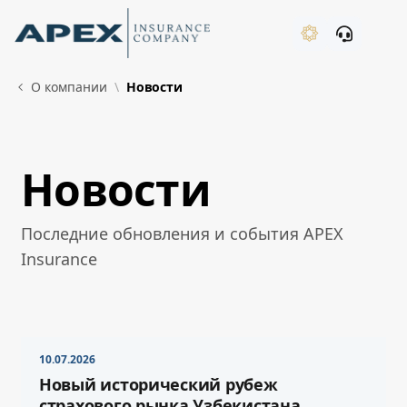
Skip to Main Content
New
О компании
Новости
Новости
What's New
Последние обновления и события APEX
Insurance
10.07.2026
Новый исторический рубеж
страхового рынка Узбекистана