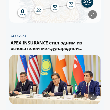
−
+
Свернуть
16pt
24.12.2023
APEX INSURANCE стал одним из
основателей международной
перестраховочной ёмкости «Turan»
−
+
Свернуть
16pt