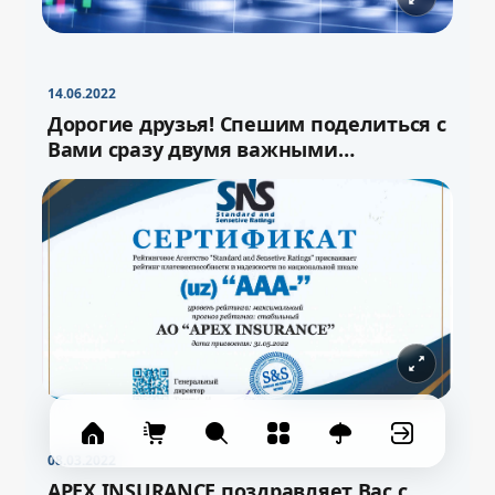
−
+
Свернуть
16pt
14.06.2022
Дорогие друзья! Спешим поделиться с
Вами сразу двумя важными
новостями!
08.03.2022
APEX INSURANCE поздравляет Вас с