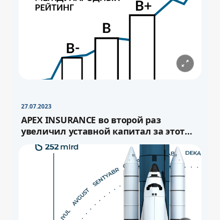
−
+
Свернуть
16pt
27.07.2023
APEX INSURANCE во второй раз
увеличил уставной капитал за этот
год.
−
+
Свернуть
−
16pt
+
Свернуть
16pt