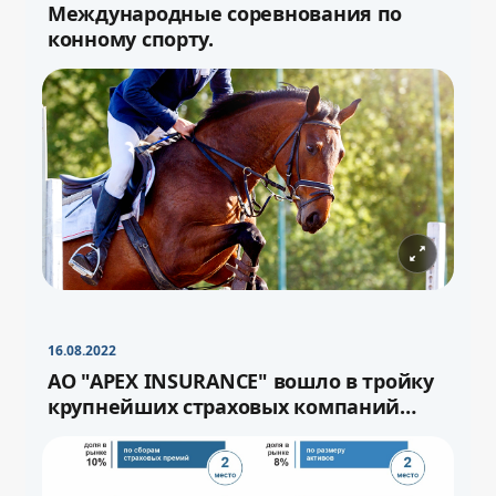
Международные соревнования по
конному спорту.
−
+
Свернуть
16pt
16.08.2022
−
+
Свернуть
16pt
АО "APEX INSURANCE" вошло в тройку
крупнейших страховых компаний
страны.