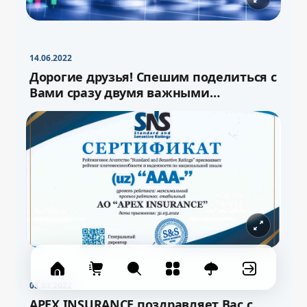
−
+
Свернуть
16pt
14.06.2022
Дорогие друзья! Спешим поделиться с
Вами сразу двумя важными
новостями!
08.03.2022
APEX INSURANCE поздравляет Вас с