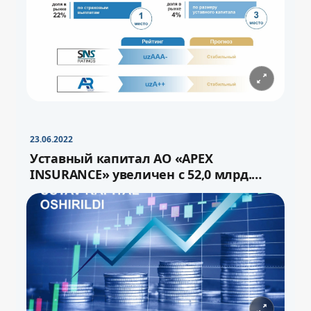
−
+
Свернуть
16pt
23.06.2022
Уставный капитал АО «APEX
INSURANCE» увеличен с 52,0 млрд.
сума до 72,0 млрд.сум через выпуск
−
+
Свернуть
16pt
дополнительных акций.