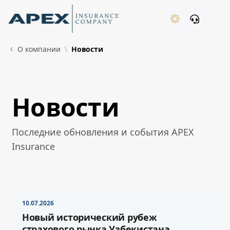
Skip to Main Content
New
О компании
Новости
Новости
What's New
Последние обновления и события APEX
Insurance
10.07.2026
Новый исторический рубеж
страхового рынка Узбекистана