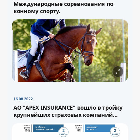
Международные соревнования по
конному спорту.
−
+
Свернуть
16pt
16.08.2022
−
+
Свернуть
16pt
АО "APEX INSURANCE" вошло в тройку
крупнейших страховых компаний
страны.