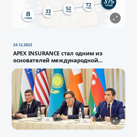
−
+
Свернуть
16pt
24.12.2023
APEX INSURANCE стал одним из
основателей международной
перестраховочной ёмкости «Turan»
−
+
Свернуть
16pt