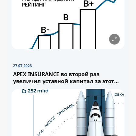
−
+
Свернуть
16pt
27.07.2023
APEX INSURANCE во второй раз
увеличил уставной капитал за этот
год.
−
+
Свернуть
−
16pt
+
Свернуть
16pt