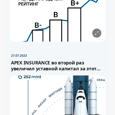
−
+
Свернуть
16pt
27.07.2023
APEX INSURANCE во второй раз
увеличил уставной капитал за этот
год.
−
+
Свернуть
−
16pt
+
Свернуть
16pt