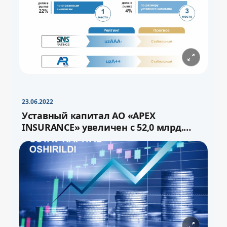
−
+
Свернуть
16pt
23.06.2022
Уставный капитал АО «APEX
INSURANCE» увеличен с 52,0 млрд.
сума до 72,0 млрд.сум через выпуск
−
+
Свернуть
16pt
дополнительных акций.