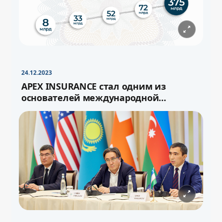
−
+
Свернуть
16pt
24.12.2023
APEX INSURANCE стал одним из
основателей международной
перестраховочной ёмкости «Turan»
−
+
Свернуть
16pt