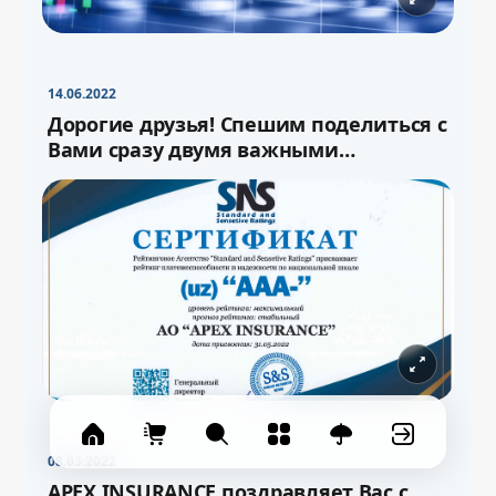
−
+
Свернуть
16pt
14.06.2022
Дорогие друзья! Спешим поделиться с
Вами сразу двумя важными
новостями!
08.03.2022
APEX INSURANCE поздравляет Вас с