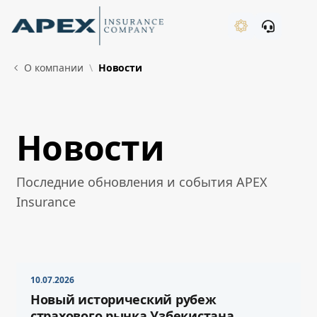
Skip to Main Content
New
О компании
Новости
Новости
What's New
Последние обновления и события APEX
Insurance
10.07.2026
Новый исторический рубеж
страхового рынка Узбекистана