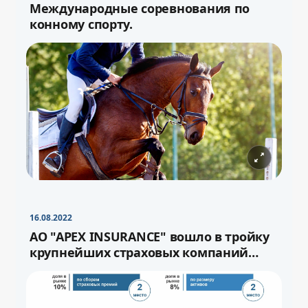
Международные соревнования по
конному спорту.
−
+
Свернуть
16pt
16.08.2022
−
+
Свернуть
16pt
АО "APEX INSURANCE" вошло в тройку
крупнейших страховых компаний
страны.