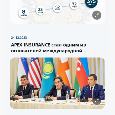
−
+
Свернуть
16pt
24.12.2023
APEX INSURANCE стал одним из
основателей международной
перестраховочной ёмкости «Turan»
−
+
Свернуть
16pt