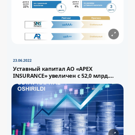
−
+
Свернуть
16pt
23.06.2022
Уставный капитал АО «APEX
INSURANCE» увеличен с 52,0 млрд.
сума до 72,0 млрд.сум через выпуск
−
+
Свернуть
16pt
дополнительных акций.