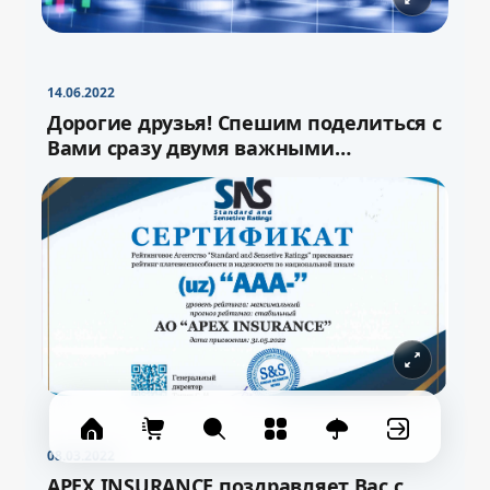
−
+
Свернуть
16pt
14.06.2022
Дорогие друзья! Спешим поделиться с
Вами сразу двумя важными
новостями!
08.03.2022
APEX INSURANCE поздравляет Вас с