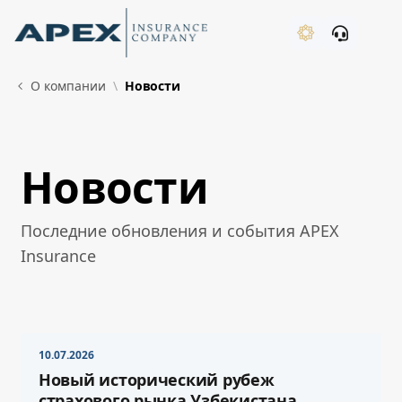
Skip to Main Content
New
О компании
Новости
Новости
What's New
Последние обновления и события APEX
Insurance
10.07.2026
Новый исторический рубеж
страхового рынка Узбекистана