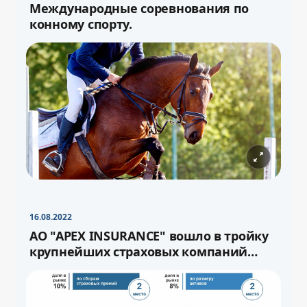
Международные соревнования по
конному спорту.
−
+
Свернуть
16pt
16.08.2022
−
+
Свернуть
16pt
АО "APEX INSURANCE" вошло в тройку
крупнейших страховых компаний
страны.