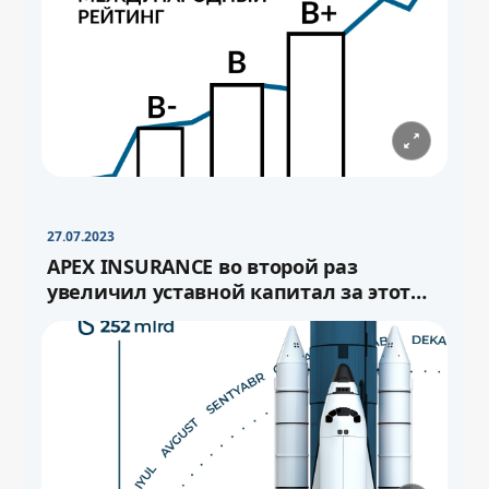
−
+
Свернуть
16pt
27.07.2023
APEX INSURANCE во второй раз
увеличил уставной капитал за этот
год.
−
+
Свернуть
−
16pt
+
Свернуть
16pt