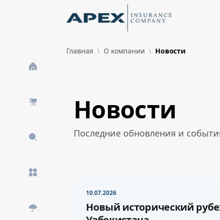
Skip to Main Content
New
Главная
О компании
Новости
What's New
Новости
Последние обновления и события
10.07.2026
Новый исторический рубе
Узбекистана