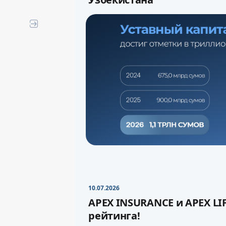
APEX INSURANCE стала первой
страны, увеличившей уставны
сумов
.
10.07.2026
APEX INSURANCE и APEX LI
Увеличение уставного капита
рейтинга!
устойчивость компании и су