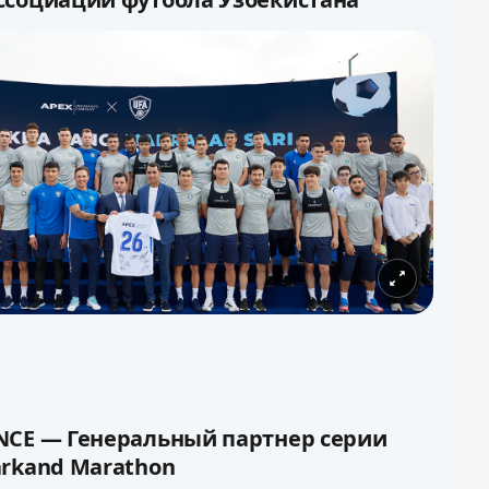
футбола Узбекистана и АО «APEX INSURANCE»
глашение о партнерстве, в рамках которого
RANCE стала Генеральным страховым
социации футбола Узбекистана.
NCE — Генеральный партнер серии
arkand Marathon