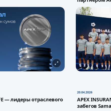
 страховой компанией
Ассоциация 
й капитал до
1,06 трлн
подписали со
APEX INSU
20.04.2026
партнером Ас
FE — лидеры отраслевого
APEX INSURA
ла укрепляет финансовую
забегов Sam
щественно расширяет