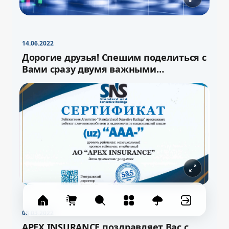
−
+
Свернуть
16pt
14.06.2022
Дорогие друзья! Спешим поделиться с
Вами сразу двумя важными
новостями!
08.03.2022
APEX INSURANCE поздравляет Вас с