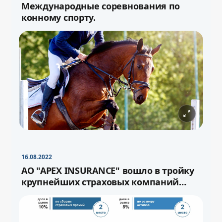
Международные соревнования по
конному спорту.
−
+
Свернуть
16pt
16.08.2022
−
+
Свернуть
16pt
АО "APEX INSURANCE" вошло в тройку
крупнейших страховых компаний
страны.