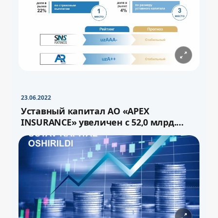
−
+
Свернуть
16pt
23.06.2022
Уставный капитал АО «APEX
INSURANCE» увеличен с 52,0 млрд.
сума до 72,0 млрд.сум через выпуск
−
+
Свернуть
16pt
дополнительных акций.