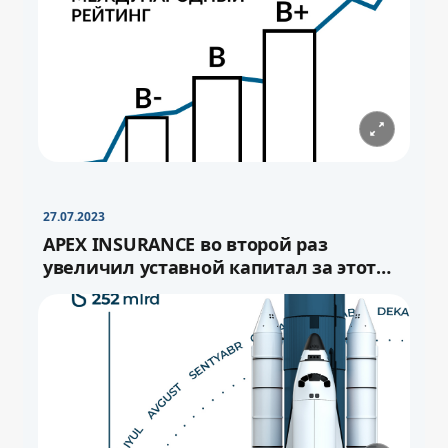
−
+
Свернуть
16pt
27.07.2023
APEX INSURANCE во второй раз
увеличил уставной капитал за этот
год.
−
+
Свернуть
−
16pt
+
Свернуть
16pt