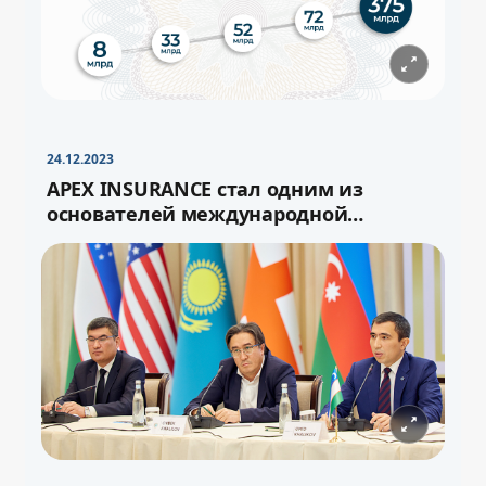
−
+
Свернуть
16pt
24.12.2023
APEX INSURANCE стал одним из
основателей международной
перестраховочной ёмкости «Turan»
−
+
Свернуть
16pt