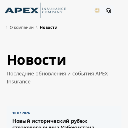
Skip to Main Content
New
О компании
Новости
Новости
What's New
Последние обновления и события APEX
Insurance
10.07.2026
Новый исторический рубеж
страхового рынка Узбекистана