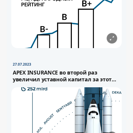
−
+
Свернуть
16pt
27.07.2023
APEX INSURANCE во второй раз
увеличил уставной капитал за этот
год.
−
+
Свернуть
−
16pt
+
Свернуть
16pt