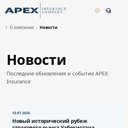
Skip to Main Content
New
О компании
Новости
Новости
What's New
Последние обновления и события APEX
Insurance
10.07.2026
Новый исторический рубеж
страхового рынка Узбекистана