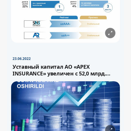
−
+
Свернуть
16pt
23.06.2022
Уставный капитал АО «APEX
INSURANCE» увеличен с 52,0 млрд.
сума до 72,0 млрд.сум через выпуск
−
+
Свернуть
16pt
дополнительных акций.