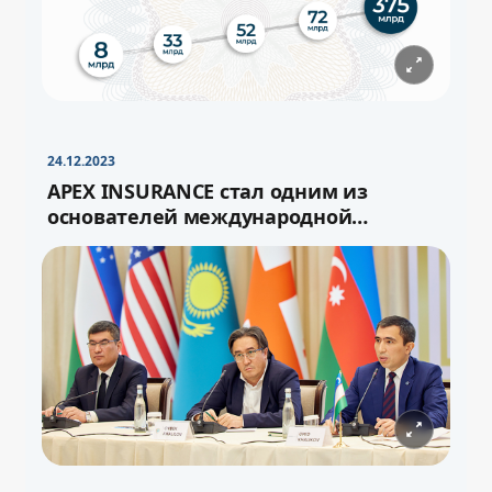
−
+
Свернуть
16pt
24.12.2023
APEX INSURANCE стал одним из
основателей международной
перестраховочной ёмкости «Turan»
−
+
Свернуть
16pt