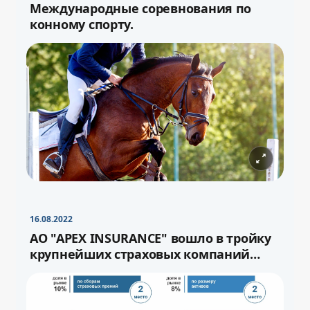
Международные соревнования по
конному спорту.
−
+
Свернуть
16pt
16.08.2022
−
+
Свернуть
16pt
АО "APEX INSURANCE" вошло в тройку
крупнейших страховых компаний
страны.