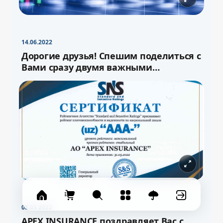
−
+
Свернуть
16pt
14.06.2022
Дорогие друзья! Спешим поделиться с
Вами сразу двумя важными
новостями!
08.03.2022
APEX INSURANCE поздравляет Вас с