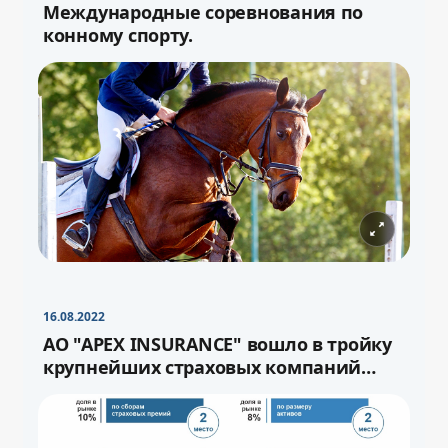
Международные соревнования по
конному спорту.
−
+
Свернуть
16pt
16.08.2022
−
+
Свернуть
16pt
АО "APEX INSURANCE" вошло в тройку
крупнейших страховых компаний
страны.