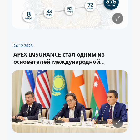
−
+
Свернуть
16pt
24.12.2023
APEX INSURANCE стал одним из
основателей международной
перестраховочной ёмкости «Turan»
−
+
Свернуть
16pt