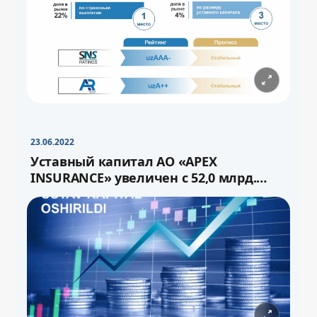
−
+
Свернуть
16pt
23.06.2022
Уставный капитал АО «APEX
INSURANCE» увеличен с 52,0 млрд.
сума до 72,0 млрд.сум через выпуск
−
+
Свернуть
16pt
дополнительных акций.