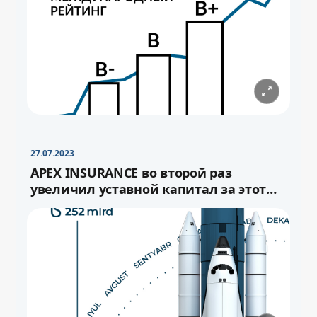
−
+
Свернуть
16pt
27.07.2023
APEX INSURANCE во второй раз
увеличил уставной капитал за этот
год.
−
+
Свернуть
−
16pt
+
Свернуть
16pt