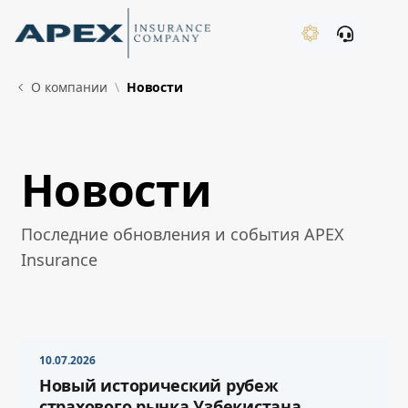
Skip to Main Content
New
О компании
Новости
Новости
What's New
Последние обновления и события APEX
Insurance
10.07.2026
Новый исторический рубеж
страхового рынка Узбекистана