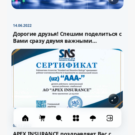
−
+
Свернуть
16pt
14.06.2022
Дорогие друзья! Спешим поделиться с
Вами сразу двумя важными
новостями!
08.03.2022
APEX INSURANCE поздравляет Вас с