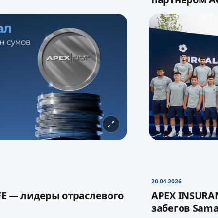
 страховой компанией
Ассоциация 
й капитал до
1,06 трлн
подписали со
APEX INSU
20.04.2026
партнером Ас
FE — лидеры отраслевого
APEX INSURA
ла укрепляет финансовую
забегов Sam
щественно расширяет