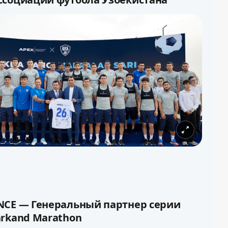
футбола Узбекистана и АО «APEX INSURANCE»
глашение о партнерстве, в рамках которого
RANCE стала Генеральным страховым
социации футбола Узбекистана.
NCE — Генеральный партнер серии
arkand Marathon