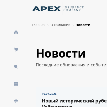
Skip to Main Content
New
Главная
О компании
Новости
What's New
Новости
Последние обновления и события
10.07.2026
Новый исторический рубе
Узбекистана