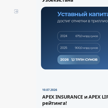
APEX INSURANCE стала первой
страны, увеличившей уставны
сумов
.
10.07.2026
APEX INSURANCE и APEX LI
Увеличение уставного капита
рейтинга!
устойчивость компании и су