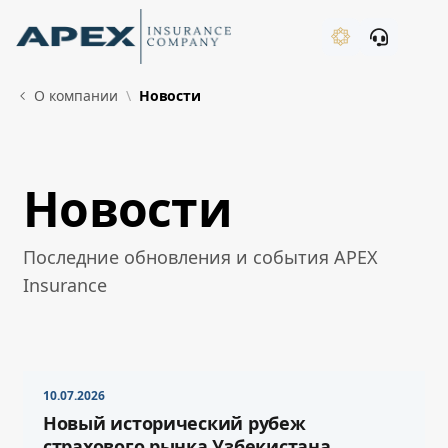
Skip to Main Content
New
О компании
Новости
Новости
What's New
Последние обновления и события APEX
Insurance
10.07.2026
Новый исторический рубеж
страхового рынка Узбекистана