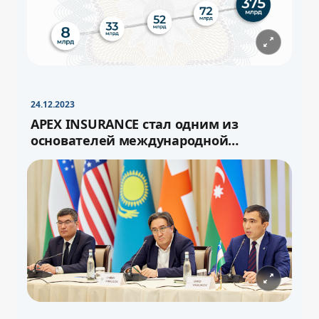
−
+
Свернуть
16pt
24.12.2023
APEX INSURANCE стал одним из
основателей международной
перестраховочной ёмкости «Turan»
−
+
Свернуть
16pt