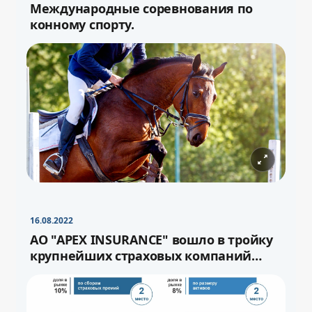
Международные соревнования по
конному спорту.
−
+
Свернуть
16pt
16.08.2022
−
+
Свернуть
16pt
АО "APEX INSURANCE" вошло в тройку
крупнейших страховых компаний
страны.