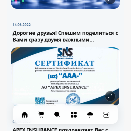
−
+
Свернуть
16pt
14.06.2022
Дорогие друзья! Спешим поделиться с
Вами сразу двумя важными
новостями!
08.03.2022
APEX INSURANCE поздравляет Вас с