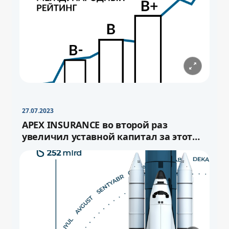
−
+
Свернуть
16pt
27.07.2023
APEX INSURANCE во второй раз
увеличил уставной капитал за этот
год.
−
+
Свернуть
−
16pt
+
Свернуть
16pt