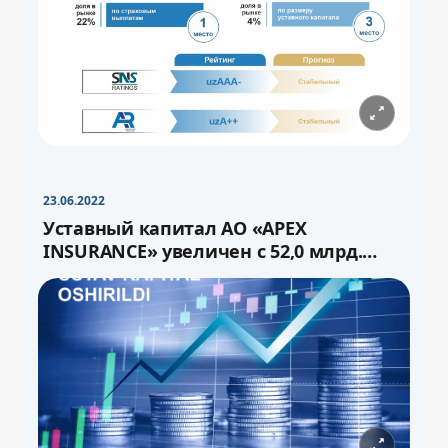
−
+
Свернуть
16pt
23.06.2022
Уставный капитал АО «APEX
INSURANCE» увеличен с 52,0 млрд.
сума до 72,0 млрд.сум через выпуск
−
+
Свернуть
16pt
дополнительных акций.