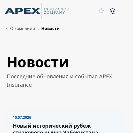
Skip to Main Content
New
О компании
Новости
Новости
What's New
Последние обновления и события APEX
Insurance
10.07.2026
Новый исторический рубеж
страхового рынка Узбекистана