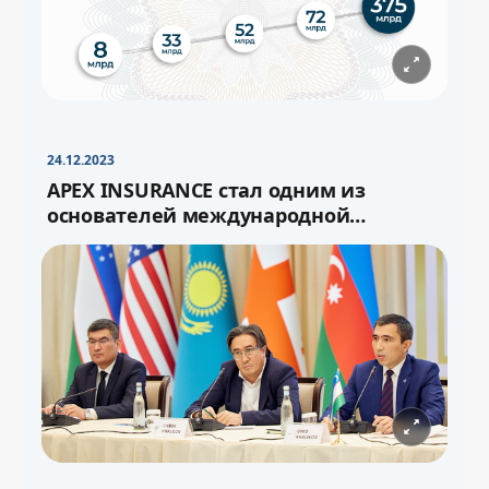
−
+
Свернуть
16pt
24.12.2023
APEX INSURANCE стал одним из
основателей международной
перестраховочной ёмкости «Turan»
−
+
Свернуть
16pt