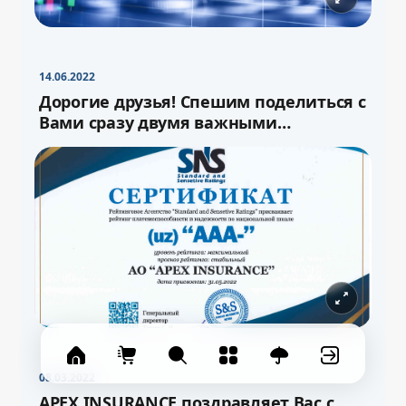
−
+
Свернуть
16pt
14.06.2022
Дорогие друзья! Спешим поделиться с
Вами сразу двумя важными
новостями!
08.03.2022
APEX INSURANCE поздравляет Вас с