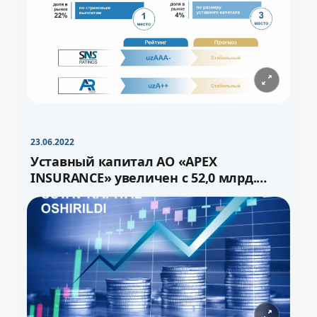
−
+
Свернуть
16pt
23.06.2022
Уставный капитал АО «APEX
INSURANCE» увеличен с 52,0 млрд.
сума до 72,0 млрд.сум через выпуск
−
+
Свернуть
16pt
дополнительных акций.