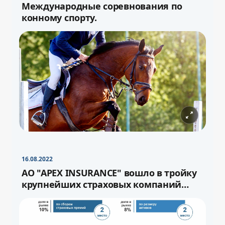
Международные соревнования по
конному спорту.
−
+
Свернуть
16pt
16.08.2022
−
+
Свернуть
16pt
АО "APEX INSURANCE" вошло в тройку
крупнейших страховых компаний
страны.