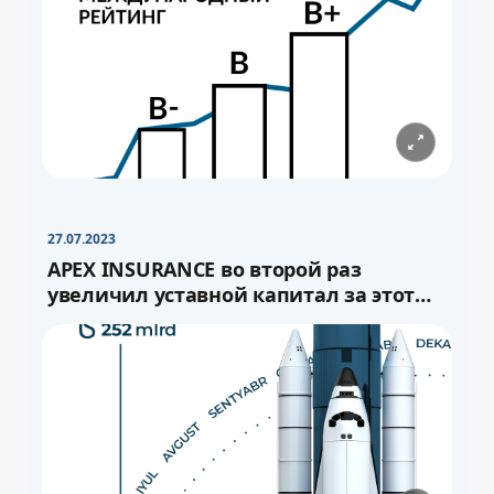
−
+
Свернуть
16pt
27.07.2023
APEX INSURANCE во второй раз
увеличил уставной капитал за этот
год.
−
+
Свернуть
−
16pt
+
Свернуть
16pt