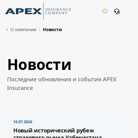
Skip to Main Content
New
О компании
Новости
Новости
What's New
Последние обновления и события APEX
Insurance
10.07.2026
Новый исторический рубеж
страхового рынка Узбекистана