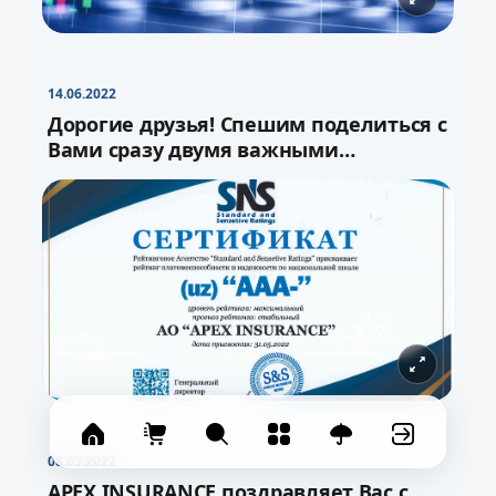
−
+
Свернуть
16pt
14.06.2022
Дорогие друзья! Спешим поделиться с
Вами сразу двумя важными
новостями!
08.03.2022
APEX INSURANCE поздравляет Вас с