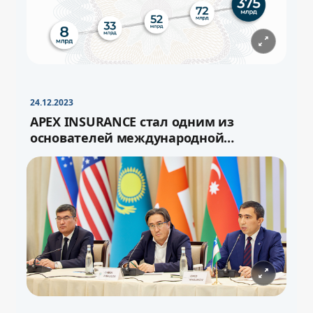
−
+
Свернуть
16pt
24.12.2023
APEX INSURANCE стал одним из
основателей международной
перестраховочной ёмкости «Turan»
−
+
Свернуть
16pt