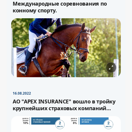
Международные соревнования по
конному спорту.
−
+
Свернуть
16pt
16.08.2022
−
+
Свернуть
16pt
АО "APEX INSURANCE" вошло в тройку
крупнейших страховых компаний
страны.