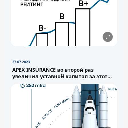
−
+
Свернуть
16pt
27.07.2023
APEX INSURANCE во второй раз
увеличил уставной капитал за этот
год.
−
+
Свернуть
−
16pt
+
Свернуть
16pt