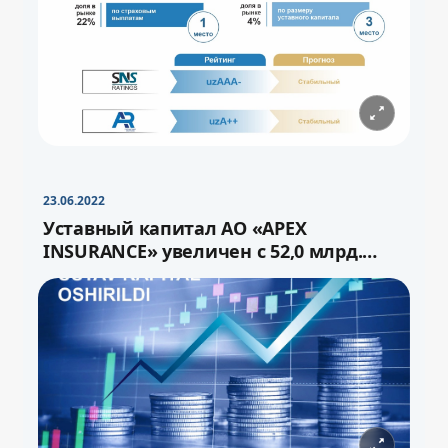
−
+
Свернуть
16pt
23.06.2022
Уставный капитал АО «APEX
INSURANCE» увеличен с 52,0 млрд.
сума до 72,0 млрд.сум через выпуск
−
+
Свернуть
16pt
дополнительных акций.