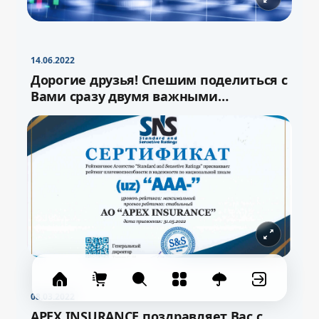
−
+
Свернуть
16pt
14.06.2022
Дорогие друзья! Спешим поделиться с
Вами сразу двумя важными
новостями!
08.03.2022
APEX INSURANCE поздравляет Вас с