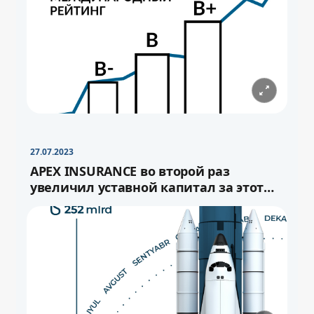
−
+
Свернуть
16pt
27.07.2023
APEX INSURANCE во второй раз
увеличил уставной капитал за этот
год.
−
+
Свернуть
−
16pt
+
Свернуть
16pt