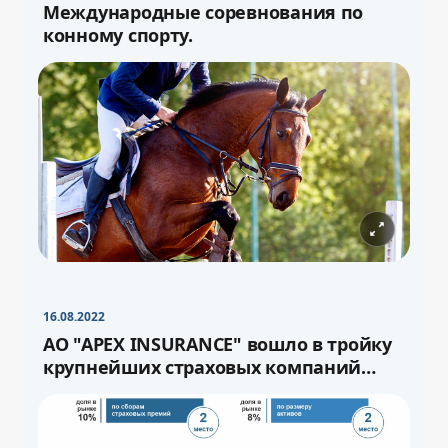
Международные соревнования по
конному спорту.
−
+
Свернуть
16pt
16.08.2022
−
+
Свернуть
16pt
АО "APEX INSURANCE" вошло в тройку
крупнейших страховых компаний
страны.