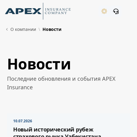
Skip to Main Content
New
О компании
Новости
Новости
What's New
Последние обновления и события APEX
Insurance
10.07.2026
Новый исторический рубеж
страхового рынка Узбекистана