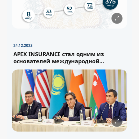
−
+
Свернуть
16pt
24.12.2023
APEX INSURANCE стал одним из
основателей международной
перестраховочной ёмкости «Turan»
−
+
Свернуть
16pt