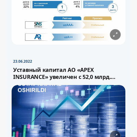
−
+
Свернуть
16pt
23.06.2022
Уставный капитал АО «APEX
INSURANCE» увеличен с 52,0 млрд.
сума до 72,0 млрд.сум через выпуск
−
+
Свернуть
16pt
дополнительных акций.