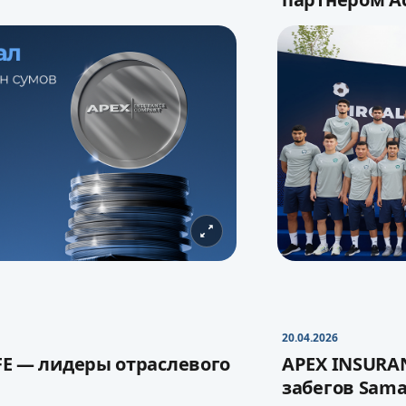
 страховой компанией
Ассоциация 
й капитал до
1,06 трлн
подписали со
APEX INSU
20.04.2026
партнером Ас
FE — лидеры отраслевого
APEX INSURA
ла укрепляет финансовую
забегов Sam
щественно расширяет