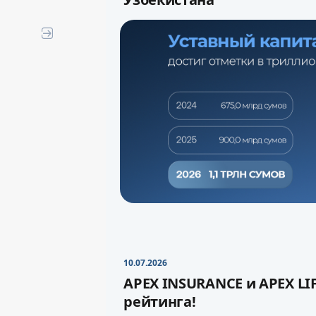
APEX INSURANCE стала первой
страны, увеличившей уставны
сумов
.
10.07.2026
APEX INSURANCE и APEX LI
Увеличение уставного капита
рейтинга!
устойчивость компании и су