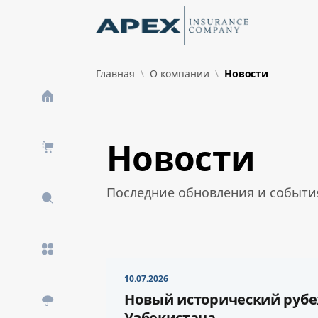
Skip to Main Content
New
Главная
О компании
Новости
What's New
Новости
Последние обновления и события
10.07.2026
Новый исторический рубе
Узбекистана