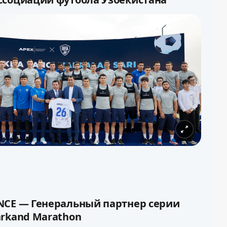
футбола Узбекистана и АО «APEX INSURANCE»
глашение о партнерстве, в рамках которого
RANCE стала Генеральным страховым
социации футбола Узбекистана.
NCE — Генеральный партнер серии
arkand Marathon