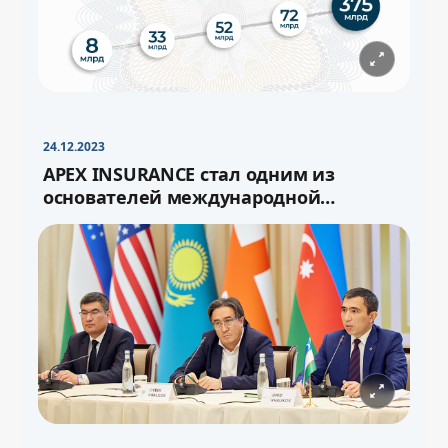
−
+
Свернуть
16pt
24.12.2023
APEX INSURANCE стал одним из
основателей международной
перестраховочной ёмкости «Turan»
−
+
Свернуть
16pt