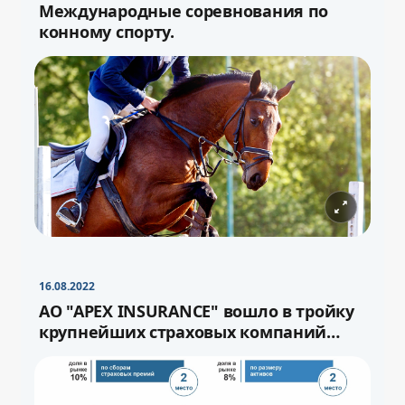
Международные соревнования по
конному спорту.
−
+
Свернуть
16pt
16.08.2022
−
+
Свернуть
16pt
АО "APEX INSURANCE" вошло в тройку
крупнейших страховых компаний
страны.