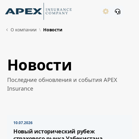
Skip to Main Content
New
О компании
Новости
Новости
What's New
Последние обновления и события APEX
Insurance
10.07.2026
Новый исторический рубеж
страхового рынка Узбекистана