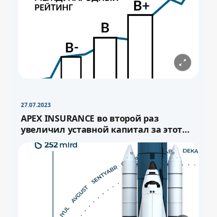
−
+
Свернуть
16pt
27.07.2023
APEX INSURANCE во второй раз
увеличил уставной капитал за этот
год.
−
+
Свернуть
−
16pt
+
Свернуть
16pt