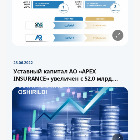
−
+
Свернуть
16pt
23.06.2022
Уставный капитал АО «APEX
INSURANCE» увеличен с 52,0 млрд.
сума до 72,0 млрд.сум через выпуск
−
+
Свернуть
16pt
дополнительных акций.