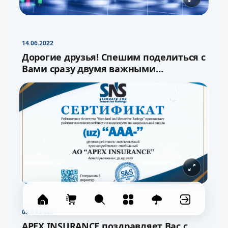
−
+
Свернуть
16pt
14.06.2022
Дорогие друзья! Спешим поделиться с
Вами сразу двумя важными
новостями!
08.03.2022
APEX INSURANCE поздравляет Вас с