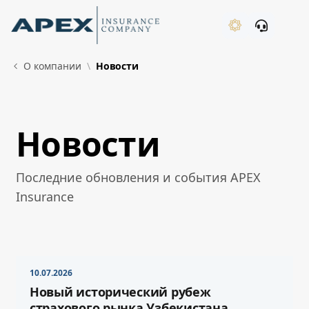
Skip to Main Content
New
О компании
Новости
Новости
What's New
Последние обновления и события APEX
Insurance
10.07.2026
Новый исторический рубеж
страхового рынка Узбекистана