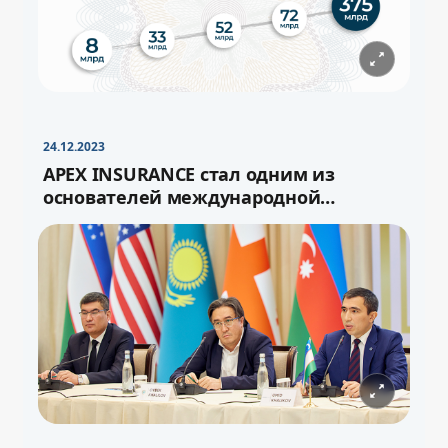
−
+
Свернуть
16pt
24.12.2023
APEX INSURANCE стал одним из
основателей международной
перестраховочной ёмкости «Turan»
−
+
Свернуть
16pt