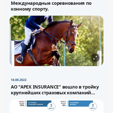
Международные соревнования по
конному спорту.
−
+
Свернуть
16pt
16.08.2022
−
+
Свернуть
16pt
АО "APEX INSURANCE" вошло в тройку
крупнейших страховых компаний
страны.