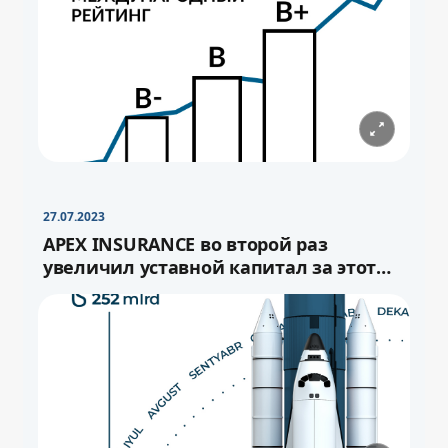
−
+
Свернуть
16pt
27.07.2023
APEX INSURANCE во второй раз
увеличил уставной капитал за этот
год.
−
+
Свернуть
−
16pt
+
Свернуть
16pt