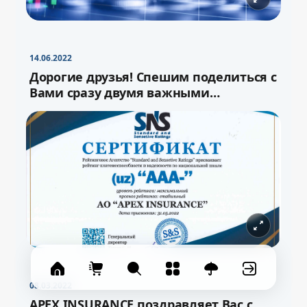
−
+
Свернуть
16pt
14.06.2022
Дорогие друзья! Спешим поделиться с
Вами сразу двумя важными
новостями!
08.03.2022
APEX INSURANCE поздравляет Вас с