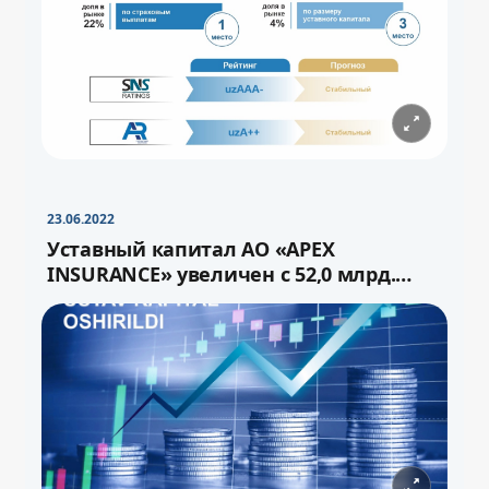
−
+
Свернуть
16pt
23.06.2022
Уставный капитал АО «APEX
INSURANCE» увеличен с 52,0 млрд.
сума до 72,0 млрд.сум через выпуск
−
+
Свернуть
16pt
дополнительных акций.