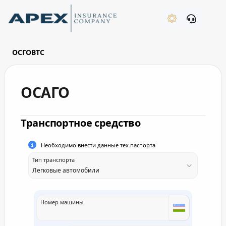
Skip to Main Content
New
ОСГОВТС
at's New
ОСАГО
flag
Транспортное средство
Ўзбекистон Республикасида рўйхатга олинган транспо
Необходимо внести данные тех.паспорта
Тип транспорта
Бошқа давлатда рўйхатга олинган транспорт воситаси
Номер машины