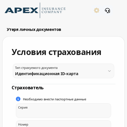
Skip to Main Content
New
Утеря личных документов
Условия страхования
What's New
Тип страхуемого документа
Страхователь
Необходимо внести паспортные данные
Серия
Номер