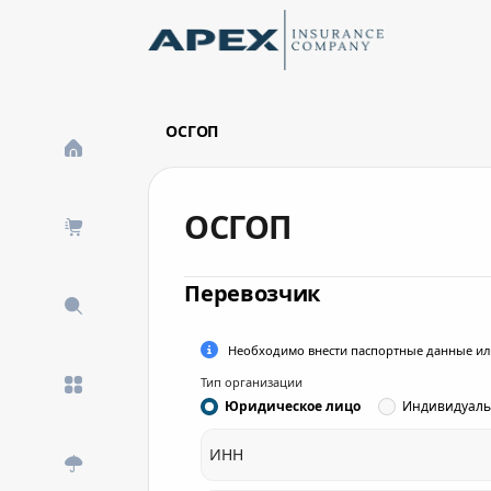
Skip to Main Content
New
ОСГОП
What's New
ОСГОП
Перевозчик
Необходимо внести паспортные данные ил
Тип организации
Юридическое лицо
Индивидуаль
ИНН