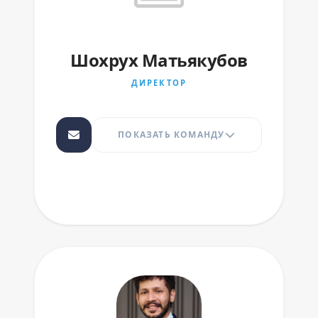
Шохрух Матьякубов
ДИРЕКТОР
ПОКАЗАТЬ КОМАНДУ
Шохрух Закиров
АССИСТЕНТ АНДЕРРАЙТЕРА
S.Zakirov@aic.uz
Нозимжон Номозов
АССИСТЕНТ АНДЕРРАЙТЕРА
N.Nomozov@aic.uz