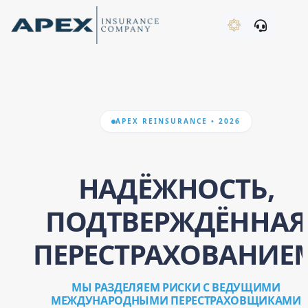
Skip to Main Content
New
APEX REINSURANCE • 2026
What's New
НАДЁЖНОСТЬ,
ПОДТВЕРЖДЁННАЯ
ПЕРЕСТРАХОВАНИЕ
МЫ РАЗДЕЛЯЕМ РИСКИ С ВЕДУЩИМИ
МЕЖДУНАРОДНЫМИ ПЕРЕСТРАХОВЩИКАМИ