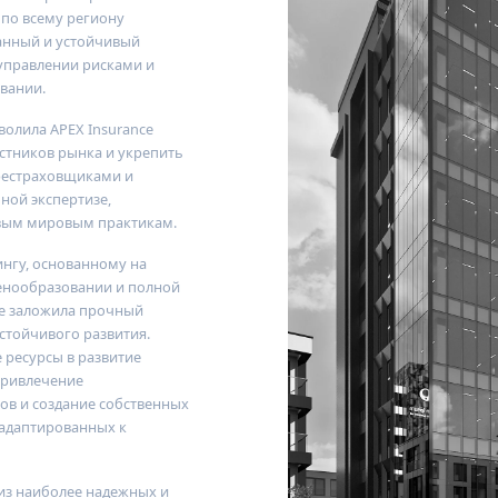
 по всему региону
ванный и устойчивый
управлении рисками и
вании.
зволила
APEX Insurance
стников рынка и укрепить
рестраховщиками и
ной экспертизе,
вым мировым практикам.
ингу, основанному на
ценообразовании и полной
e
заложила прочный
стойчивого развития.
 ресурсы в развитие
привлечение
в и создание собственных
адаптированных к
из наиболее надежных и