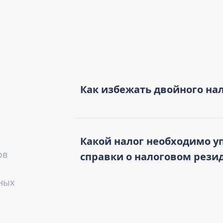
Как избежать двойного на
Какой налог необходимо у
ов
справки о налоговом рези
ных