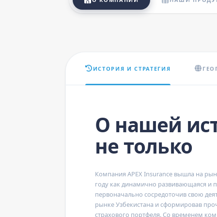
ИСТОРИЯ И СТРАТЕГИЯ
ГЕО
О нашей ис
не только
Компания
APEX Insurance
вышла на рыно
году как динамично развивающаяся и п
первоначально сосредоточив свою дея
рынке Узбекистана и сформировав про
страхового портфеля. Со временем ко