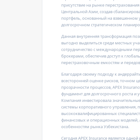
присутствие на рынке перестрахования
Центральной Азии, создав сбалансиро
портфель, основанный на взвешенном 
долгосрочном стратегическом планиро
Данная внутренняя трансформация по
выгодно выделиться среди местных уча
сотрудничество с международными пе
брокерами, обеспечив доступ к глобаль
перестраховочным емкостям и передо
Благодаря своему подходу к андеррайт
всесторонней оценке рисков, точном 
прозрачности процессов,
APEX Insuranc
фундамент для долгосрочного роста и у
Компания инвестировала значительные
системы корпоративного управления, 
высококвалифицированных специалисто
финансовых и операционных моделей, 
особенностям рынка Узбекистана.
Сегодня
APEX Insurance
является одной 