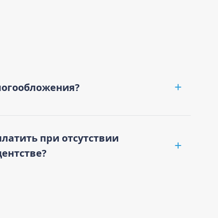
логообложения?
платить при отсутствии
дентстве?