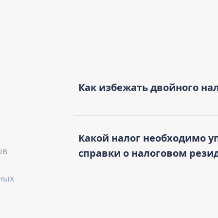
Как избежать двойного на
Какой налог необходимо у
ов
справки о налоговом рези
ных