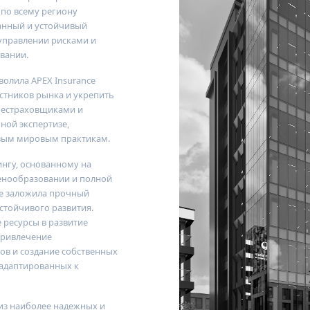
 по всему региону
ванный и устойчивый
управлении рисками и
вании.
зволила
APEX Insurance
стников рынка и укрепить
рестраховщиками и
ной экспертизе,
вым мировым практикам.
ингу, основанному на
ценообразовании и полной
e
заложила прочный
стойчивого развития.
 ресурсы в развитие
привлечение
в и создание собственных
адаптированных к
из наиболее надежных и