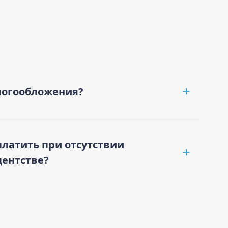
логообложения?
платить при отсутствии
дентстве?