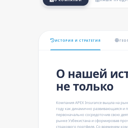
ИСТОРИЯ И СТРАТЕГИЯ
ГЕО
О нашей ис
не только
Компания
APEX Insurance
вышла на рыно
году как динамично развивающаяся и п
первоначально сосредоточив свою дея
рынке Узбекистана и сформировав про
страхового портфеля. Со временем ко