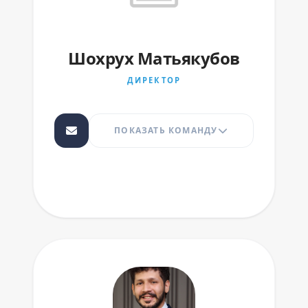
Шохрух Матьякубов
ДИРЕКТОР
ПОКАЗАТЬ КОМАНДУ
Шохрух Закиров
АССИСТЕНТ АНДЕРРАЙТЕРА
S.Zakirov@aic.uz
Нозимжон Номозов
АССИСТЕНТ АНДЕРРАЙТЕРА
N.Nomozov@aic.uz