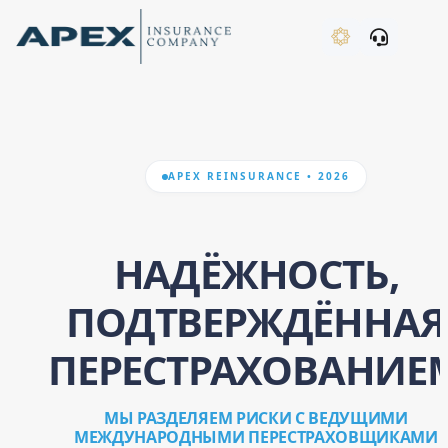
Skip to Main Content
New
APEX REINSURANCE • 2026
What's New
НАДЁЖНОСТЬ,
ПОДТВЕРЖДЁННАЯ
ПЕРЕСТРАХОВАНИЕ
МЫ РАЗДЕЛЯЕМ РИСКИ С ВЕДУЩИМИ
МЕЖДУНАРОДНЫМИ ПЕРЕСТРАХОВЩИКАМИ