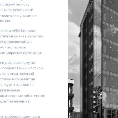
 по всему региону
ванный и устойчивый
управлении рисками и
вании.
зволила
APEX Insurance
стников рынка и укрепить
рестраховщиками и
ной экспертизе,
вым мировым практикам.
ингу, основанному на
ценообразовании и полной
e
заложила прочный
стойчивого развития.
 ресурсы в развитие
привлечение
в и создание собственных
адаптированных к
из наиболее надежных и