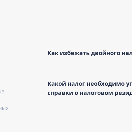
Как избежать двойного на
Какой налог необходимо у
ов
справки о налоговом рези
ных