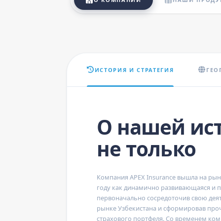
ИСТОРИЯ И СТРАТЕГИЯ
ГЕО
О нашей ис
не только
Компания
APEX Insurance
вышла на рыно
году как динамично развивающаяся и п
первоначально сосредоточив свою дея
рынке Узбекистана и сформировав про
страхового портфеля. Со временем ко