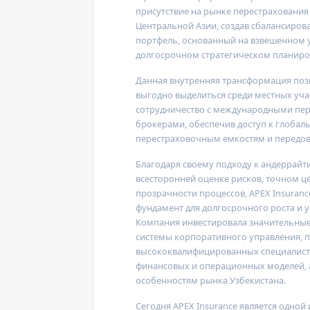
присутствие на рынке перестрахования
Центральной Азии, создав сбалансиро
портфель, основанный на взвешенном 
долгосрочном стратегическом планиро
Данная внутренняя трансформация по
выгодно выделиться среди местных уча
сотрудничество с международными пе
брокерами, обеспечив доступ к глобаль
перестраховочным емкостям и передо
Благодаря своему подходу к андеррайт
всесторонней оценке рисков, точном 
прозрачности процессов,
APEX Insuranc
фундамент для долгосрочного роста и у
Компания инвестировала значительные
системы корпоративного управления, 
высококвалифицированных специалисто
финансовых и операционных моделей, 
особенностям рынка Узбекистана.
Сегодня
APEX Insurance
является одной 