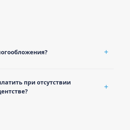
логообложения?
платить при отсутствии
дентстве?