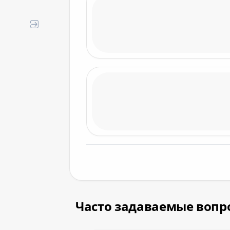
RUSSIAN FEDERATION
QATAR
GERMANY
SCHENGEN
EUROPE
POLAND
Часто задаваемые вопро