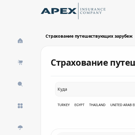
Skip to Main Content
New
Страхование путешествующих зарубеж
What's New
Страхование путе
countrylist
TURKEY
Куда
EGYPT
TURKEY
EGYPT
THAILAND
UNITED ARAB E
THAILAND
UNITED ARAB EMIRATES
SAUDI ARABIA