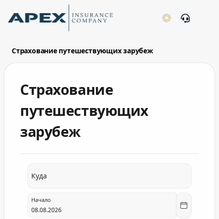
Skip to Main Content
New
Страхование путешествующих зарубеж
Страхование
What's New
путешествующих
зарубеж
countrylist
TURKEY
Куда
EGYPT
THAILAND
Начало
UNITED ARAB EMIRATES