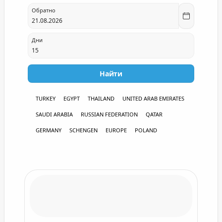
Обратно
SAUDI ARABIA
RUSSIAN FEDERATION
Дни
QATAR
GERMANY
Найти
SCHENGEN
TURKEY
EGYPT
THAILAND
UNITED ARAB EMIRATES
EUROPE
SAUDI ARABIA
RUSSIAN FEDERATION
QATAR
POLAND
GERMANY
SCHENGEN
EUROPE
POLAND