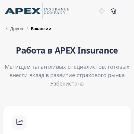
Skip to Main Content
New
Другое
Вакансии
New
Работа в APEX Insurance
What's New
Мы ищем талантливых специалистов, готовых
внести вклад в развитие страхового рынка
Узбекистана