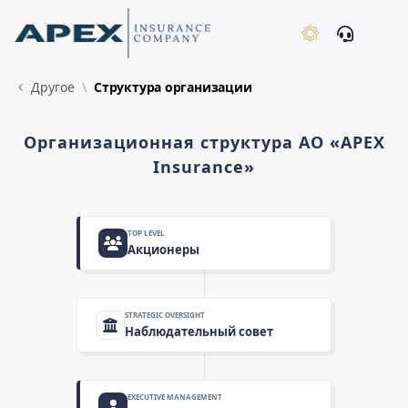
Skip to Main Content
New
Другое
Структура организации
Организационная структура АО «APEX
Insurance»
What's New
TOP LEVEL
Акционеры
STRATEGIC OVERSIGHT
Наблюдательный совет
EXECUTIVE MANAGEMENT