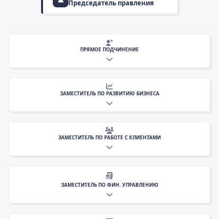
Председатель правления
ПРЯМОЕ ПОДЧИНЕНИЕ
Управление персоналом
ЗАМЕСТИТЕЛЬ ПО РАЗВИТИЮ БИЗНЕСА
Юридический департамент
Административно-хозяйственный
Обязательное страхование
Служба безопасности
ЗАМЕСТИТЕЛЬ ПО РАБОТЕ С КЛИЕНТАМИ
Добровольное страхование
Бухгалтерия и архив
Такафул
Урегулирование страховых претензий
Региональная сеть
Клиентская поддержка
ЗАМЕСТИТЕЛЬ ПО ФИН. УПРАВЛЕНИЮ
Мониторинг проблемных клиентов
Финансовый менеджмент